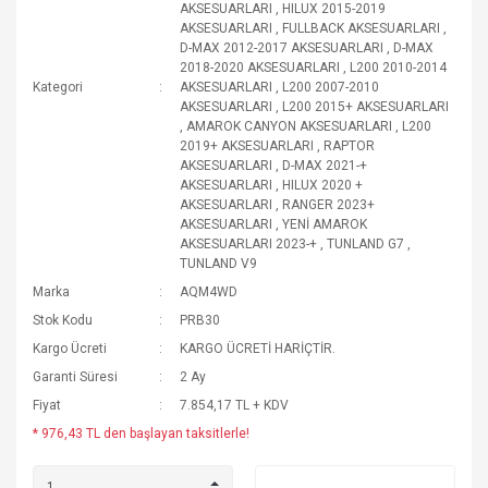
AKSESUARLARI
,
HILUX 2015-2019
AKSESUARLARI
,
FULLBACK AKSESUARLARI
,
D-MAX 2012-2017 AKSESUARLARI
,
D-MAX
2018-2020 AKSESUARLARI
,
L200 2010-2014
Kategori
AKSESUARLARI
,
L200 2007-2010
AKSESUARLARI
,
L200 2015+ AKSESUARLARI
,
AMAROK CANYON AKSESUARLARI
,
L200
2019+ AKSESUARLARI
,
RAPTOR
AKSESUARLARI
,
D-MAX 2021-+
AKSESUARLARI
,
HILUX 2020 +
AKSESUARLARI
,
RANGER 2023+
AKSESUARLARI
,
YENİ AMAROK
AKSESUARLARI 2023-+
,
TUNLAND G7
,
TUNLAND V9
Marka
AQM4WD
Stok Kodu
PRB30
Kargo Ücreti
KARGO ÜCRETİ HARİÇTİR.
Garanti Süresi
2 Ay
Fiyat
7.854,17 TL + KDV
* 976,43 TL den başlayan taksitlerle!