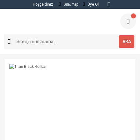
Hoşgeldiniz
Giriş Yap
Üye Ol
ARA