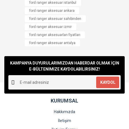
ford ranger aksesuar istanbul
Yorum Yaz
ford ranger aksesuar ankara
Ürün resmi kalitesiz, bozuk veya görüntülenemiyor.
ford ranger aksesuar sahibinden
Ürün açıklamasında eksik bilgiler bulunuyor.
ford ranger aksesuar izmir
Ürün bilgilerinde hatalar bulunuyor.
ford ranger aksesuarları fiyatları
Ürün fiyatı diğer sitelerden daha pahalı.
ford ranger aksesuar antalya
Bu ürüne benzer farklı alternatifler olmalı.
KAMPANYA DUYURULARIMIZDAN HABERDAR OLMAK İÇİN
E-BÜLTENİMİZE KAYDOLABİLİRSİNİZ!
KAYDOL
Gönder
KURUMSAL
Hakkımızda
İletişim