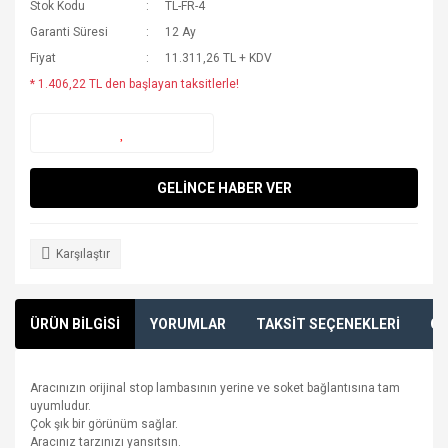
Stok Kodu
TL-FR-4
Garanti Süresi
12 Ay
Fiyat
11.311,26 TL + KDV
* 1.406,22 TL den başlayan taksitlerle!
GELİNCE HABER VER
Karşılaştır
ÜRÜN BİLGİSİ
YORUMLAR
TAKSİT SEÇENEKLERİ
ÖN
Aracınızın orijinal stop lambasının yerine ve soket bağlantısına tam
uyumludur.
Çok şık bir görünüm sağlar.
Aracınız tarzınızı yansıtsın.