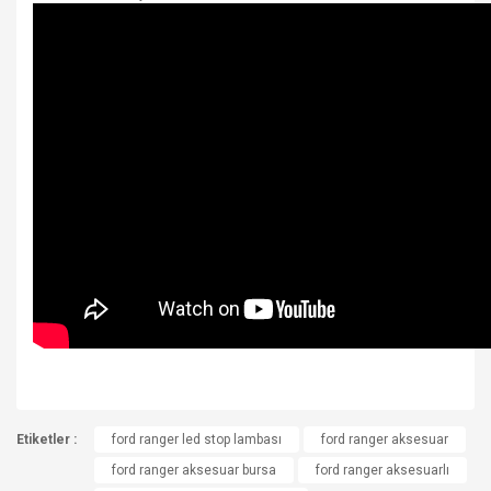
Bu ürünün fiyat bilgisi, resim, ürün açıklamalarında ve diğer
Etiketler :
konularda yetersiz gördüğünüz noktaları öneri formunu
ford ranger led stop lambası
ford ranger aksesuar
Bu ürüne ilk yorumu siz yapın!
kullanarak tarafımıza iletebilirsiniz.
ford ranger aksesuar bursa
ford ranger aksesuarlı
Görüş ve önerileriniz için teşekkür ederiz.