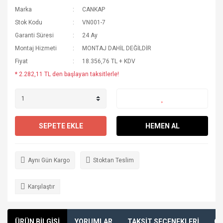
Marka
CANKAP
Stok Kodu
VN001-7
Garanti Süresi
24 Ay
Montaj Hizmeti
MONTAJ DAHİL DEĞİLDİR
Fiyat
18.356,76 TL + KDV
* 2.282,11 TL den başlayan taksitlerle!
SEPETE EKLE
HEMEN AL
Aynı Gün Kargo
Stoktan Teslim
Karşılaştır
ÜRÜN BİLGİSİ
YORUMLAR
TAKSİT SEÇENEKLERİ
ÖN