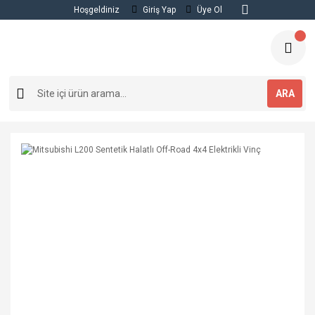
Hoşgeldiniz
Giriş Yap
Üye Ol
ARA