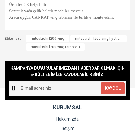
Ürünler CE belgelidir.
Sentetik yada çelik halatlı modeller mevcut.
Araca uygun CANKAP vinç tablaları ile birlikte monte edilir.
Bu ürünün fiyat bilgisi, resim, ürün açıklamalarında ve diğer
Etiketler :
konularda yetersiz gördüğünüz noktaları öneri formunu
mitsubishi l200 vinç
mitsubishi l200 vinç fiyatları
Bu ürüne ilk yorumu siz yapın!
kullanarak tarafımıza iletebilirsiniz.
mitsubishi l200 vinç tamponu
Görüş ve önerileriniz için teşekkür ederiz.
Yorum Yaz
Ürün resmi kalitesiz, bozuk veya görüntülenemiyor.
KAMPANYA DUYURULARIMIZDAN HABERDAR OLMAK İÇİN
Ürün açıklamasında eksik bilgiler bulunuyor.
E-BÜLTENİMİZE KAYDOLABİLİRSİNİZ!
Ürün bilgilerinde hatalar bulunuyor.
KAYDOL
Ürün fiyatı diğer sitelerden daha pahalı.
Bu ürüne benzer farklı alternatifler olmalı.
KURUMSAL
Hakkımızda
İletişim